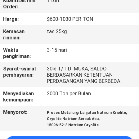
Kuantitas min
1 ton
Order:
KONTROL
Harga:
$600-1030 PER TON
KUALITAS
Kemasan
tas 25kg
rincian:
HUBUNGI
Waktu
3-15 hari
KAMI
pengiriman:
Syarat-syarat
30% T/T DI MUKA, SALDO
BERITA
pembayaran:
BERDASARKAN KETENTUAN
PERDAGANGAN YANG BERBEDA
KASUS-
Menyediakan
2000 Ton per Bulan
kemampuan:
KASUS
Menyorot:
,
Proses Metallurgi Lanjutan Natrium Kriolite
,
Cryolite Natrium Serbuk Abu
MINTA
15096-52-3 Natrium Cryolite
KUTIPAN