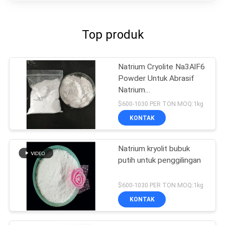
Top produk
Natrium Cryolite Na3AlF6
Powder Untuk Abrasif
Natrium
Hexafluoroaluminate
$600-1030 PER TON MOQ:1kg
KONTAK
Natrium kryolit bubuk
putih untuk penggilingan
$600-1030 PER TON MOQ:1kg
KONTAK