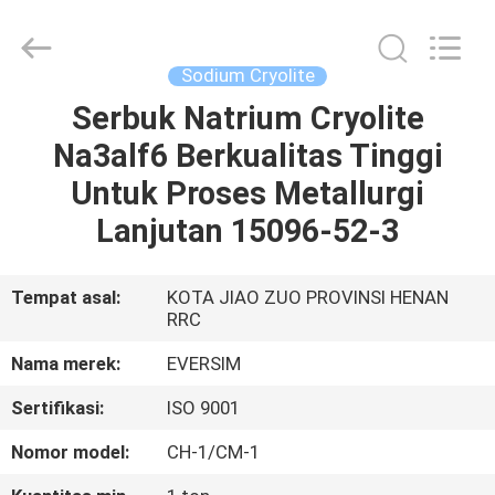
Jiaozuo
Eversim
Imp.&Exp.Co.,Ltd.
All
Rights
Sodium Cryolite
Reserved.
Serbuk Natrium Cryolite
RUMAH
Na3alf6 Berkualitas Tinggi
PRODUK
Untuk Proses Metallurgi
Lanjutan 15096-52-3
VIDEO
Tempat asal:
KOTA JIAO ZUO PROVINSI HENAN
RRC
TENTANG
KAMI
Nama merek:
EVERSIM
Sertifikasi:
ISO 9001
TUR
Nomor model:
CH-1/CM-1
PABRIK