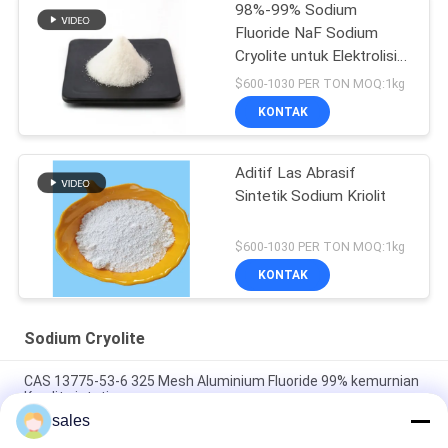
98%-99% Sodium
Fluoride NaF Sodium
Cryolite untuk Elektrolisis
Aluminium
$600-1030 PER TON MOQ:1kg
KONTAK
Aditif Las Abrasif
Sintetik Sodium Kriolit
$600-1030 PER TON MOQ:1kg
KONTAK
Sodium Cryolite
CAS 13775-53-6 325 Mesh Aluminium Fluoride 99% kemurnian
Kryolit sintetis
sales
Lebih dari 1000 Mesh Sodium Cryolite CAS 13775-53-6 Kelas