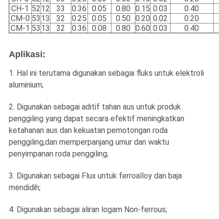
CH-1
52
12
33
0.36
0.05
0.80
0.15
0.03
0.40
CM-0
53
13
32
0.25
0.05
0.50
0.20
0.02
0.20
CM-1
53
13
32
0.36
0.08
0.80
0.60
0.03
0.40
Aplikasi:
1. Hal ini terutama digunakan sebagai fluks untuk elektroli
aluminium;
2. Digunakan sebagai aditif tahan aus untuk produk
penggiling yang dapat secara efektif meningkatkan
ketahanan aus dan kekuatan pemotongan roda
penggiling,dan memperpanjang umur dan waktu
penyimpanan roda penggiling;
3. Digunakan sebagai Flux untuk ferroalloy dan baja
mendidih;
4. Digunakan sebagai aliran logam Non-ferrous;