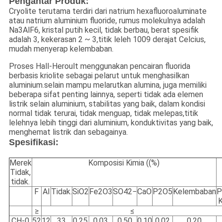
Pengantar Produk:
Cryolite terutama terdiri dari natrium hexafluoroaluminate
atau natrium aluminium fluoride, rumus molekulnya adalah
Na3AlF6, kristal putih kecil, tidak berbau, berat spesifik
adalah 3, kekerasan 2 ~ 3,titik leleh 1009 derajat Celcius,
mudah menyerap kelembaban.
Proses Hall-Heroult menggunakan pencairan fluorida
berbasis kriolite sebagai pelarut untuk menghasilkan
aluminium.selain mampu melarutkan alumina, juga memiliki
beberapa sifat penting lainnya, seperti tidak ada elemen
listrik selain aluminium, stabilitas yang baik, dalam kondisi
normal tidak terurai, tidak menguap, tidak melepas,titik
lelehnya lebih tinggi dari aluminium, konduktivitas yang baik,
menghemat listrik dan sebagainya.
Spesifikasi:
Merek
Komposisi Kimia ((%)
Tidak,
tidak.
F
Al
Tidak.
SiO2
Fe2O3
SO42−
CaO
P2O5
Kelembaban
P
K
≥
≤
CH-0
52
12
33
0.25
0.03
0.50
0.10
0.02
0.20