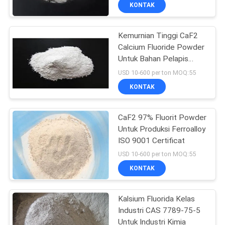
KONTAK
KONTROL
Kemurnian Tinggi CaF2
KUALITAS
268
Calcium Fluoride Powder
Untuk Bahan Pelapis
HUBUNGI
Aluminium fluorida
Optik
USD 10-600 per ton MOQ:55
KAMI
KONTAK
BERITA
CaF2 97% Fluorit Powder
Untuk Produksi Ferroalloy
ISO 9001 Certificat
KASUS-
66
USD 10-600 per ton MOQ:55
KASUS
KONTAK
Garam Fluorida
MINTA
Kalsium Fluorida Kelas
Industri CAS 7789-75-5
KUTIPAN
Untuk Industri Kimia