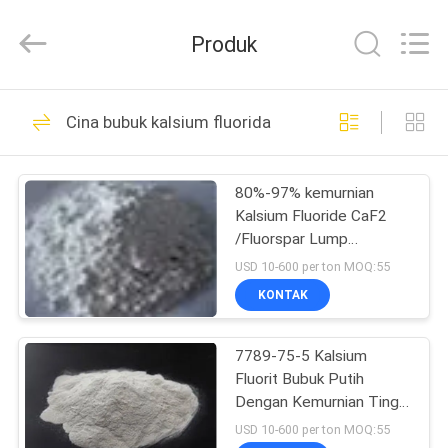
Jiaozuo
Eversim
Imp.&Exp.Co.,Ltd.
Produk
All
Rights
Reserved.
RUMAH
509
Cina bubuk kalsium fluorida
Sodium Cryolite
PRODUK
80%-97% kemurnian
Kalsium Fluoride CaF2
VIDEO
/Fluorspar Lump
Fluorspar Fluorite
USD 10-600 per ton MOQ:55
Penggunaan untuk
TENTANG
KONTAK
barang dekoratif
344
KAMI
7789-75-5 Kalsium
Potassium Cryolite
Fluorit Bubuk Putih
TUR
Dengan Kemurnian Tinggi
PABRIK
99,9% Min
USD 10-600 per ton MOQ:55