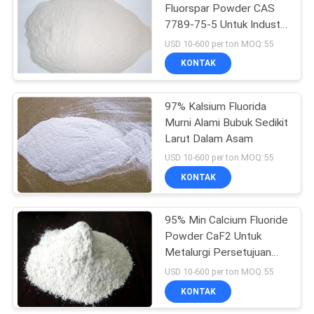
Fluorspar Powder CAS
7789-75-5 Untuk Industri
10
Kaca
USD 10-600 per ton MOQ:55
KONTAK
Blok Karbon Katode
97% Kalsium Fluorida
Murni Alami Bubuk Sedikit
Larut Dalam Asam
USD 10-600 per ton MOQ:55
KONTAK
25
Sodium Fluoride
95% Min Calcium Fluoride
Powder CaF2 Untuk
Powder
Metalurgi Persetujuan
ISO 9001
USD 10-600 per ton MOQ:55
KONTAK