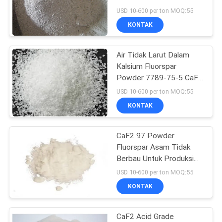
USD 10-600 per ton MOQ:55
SITEMAP
KONTAK
12
Kokas Petroleum
KEBIJAKAN
Air Tidak Larut Dalam
Kalsium Fluorspar
Dikalsinasi
PRIBADI
Powder 7789-75-5 CaF2
95% Min Purity
USD 10-600 per ton MOQ:55
KONTAK
CaF2 97 Powder
10
Fluorspar Asam Tidak
Berbau Untuk Produksi
Blok Karbon Anode
Asam Hydrofluoric
USD 10-600 per ton MOQ:55
KONTAK
CaF2 Acid Grade