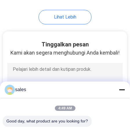
10
Lihat Lebih
bubuk kalsium
fluorida
Tinggalkan pesan
Kami akan segera menghubungi Anda kembali!
10
Amonium Hidrogen
sales
Fluorida
4:49 AM
Good day, what product are you looking for?