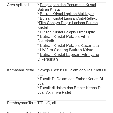
*
Area Aplikasi
Penguapan dan Penumbuh Kristal
Butiran Kristal
*
Butiran Kristal Lapisan Multilayer
*
Butiran Kristal Lapisan Anti-Reflektif
*
Film Cahaya Dingin Lapisan Butiran
Kristal
*
Butiran Kristal Pelapis Filter Optik
*
Butiran Kristal Pelapis Film
Dielektrik
Butiran Kristal Pelapis Kacamata
*
UV film Coating Butiran Kristal
*
Butiran Kristal Lapisan Film yang
*
Dikeraskan
*
Kemasan
D
detail
25kgs Plastik Di Dalam dan Tas Kraft Di
Luar
*
Plastik Di Dalam dan Ember Kertas Di
Luar
*
Plastik di dalam dan Ember Kertas Di
Luar, Akhirnya Pallet
Pembayaran
T
erm
T/T,
L/C, dll