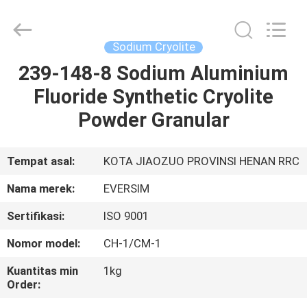
Jiaozuo
Eversim
Imp.&Exp.Co.,Ltd.
All
Rights
Sodium Cryolite
Reserved.
239-148-8 Sodium Aluminium
RUMAH
Fluoride Synthetic Cryolite
PRODUK
Powder Granular
VIDEO
Tempat asal:
KOTA JIAOZUO PROVINSI HENAN RRC
Nama merek:
EVERSIM
TENTANG
Sertifikasi:
ISO 9001
KAMI
Nomor model:
CH-1/CM-1
TUR
Kuantitas min
1kg
Order:
PABRIK