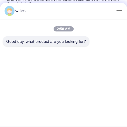
Kryolit sintetis
sales
Lebih dari 1000 Mesh Sodium Cryolite CAS 13775-53-6 Kelas
Industri
2:58 AM
Berat Molekuler 209.94 Sodium Cryolite Senyawa Kimia Tidak
Larut Dalam Air Ideal Untuk Proses Manufaktur Industri
Good day, what product are you looking for?
Bad Request
Semua
Sodium Cryolite
Potassium Cryolite
Aluminium Fluorida
Garam Fluorida
Kokas Petroleum 
Blok Karbon Anode
Dikalsinasi
Sodium Fluoride 
Blok Karbon Katode
Powder