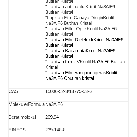
Butiran Kristal
*
Lapisan anti pantul
Kriolit Na3AlF6
Butiran Kristal
*
Lapisan Film Cahaya Dingin
Kriolit
Na3AlF6
Butiran Kristal
*
Lapisan Filter Optik
Kriolit Na3AlF6
Butiran Kristal
*
Lapisan Film Dielektrik
Kriolit Na3AlF6
Butiran Kristal
*
Lapisan Kacamata
Kriolit Na3AlF6
Butiran Kristal
*
Lapisan film UV
Kriolit Na3AlF6
Butiran
Kristal
*
Lapisan Film yang mengeras
Kriolit
Na3AlF6
C
butiran kristal
CAS
15096-52-3/13775-53-6
M
olekuler
F
ormula
Na3AlF6
Berat molekul
209.94
EINECS
239-148-8