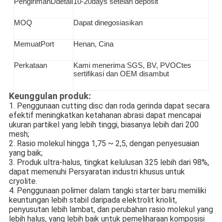
Pengiriman
D
detail
10-20days setelah deposit
MOQ
Dapat dinegosiasikan
Memuat
P
ort
Henan, Cina
Perkataan
Kami menerima SGS
, BV, PVOC
tes
sertifikasi dan OEM disambut
Keunggulan produk:
1. Penggunaan cutting disc dan roda gerinda dapat secara
efektif meningkatkan ketahanan abrasi dapat mencapai
ukuran partikel yang lebih tinggi, biasanya lebih dari 200
mesh;
2. Rasio molekul hingga 1,75 ~ 2,5, dengan penyesuaian
yang baik;
3. Produk ultra-halus, tingkat kelulusan 325 lebih dari 98%,
dapat memenuhi Persyaratan industri khusus untuk
cryolite.
4. Penggunaan polimer dalam tangki starter baru memiliki
keuntungan lebih stabil daripada elektrolit kriolit,
penyusutan lebih lambat, dan perubahan rasio molekul yang
lebih halus, yang lebih baik untuk pemeliharaan komposisi