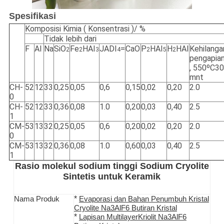
Spesifikasi
Komposisi Kimia ( Konsentrasi )/ %
Tidak lebih dari
F
Al
Na
SiO
Fe
HAI
JADI
=
CaO
P
HAI
H
HAI
Kehilanga
2
2
3
4
2
5
2
pengapia
, 550ºC30
mnt
CH-
52
12
33
0,25
0,05
0,6
0,15
0,02
0,20
2.0
0
CH-
52
12
33
0,36
0,08
1.0
0,20
0,03
0,40
2.5
1
CM-
53
13
32
0,25
0,05
0,6
0,20
0,02
0,20
2.0
0
CM-
53
13
32
0,36
0,08
1.0
0,60
0,03
0,40
2.5
1
Rasio molekul sodium tinggi Sodium Cryolite
Sintetis untuk Keramik
*
Nama Produk
Evaporasi dan Bahan Penumbuh Kristal
Cryolite Na3AlF6 Butiran Kristal
*
Lapisan Multilayer
Kriolit Na3AlF6