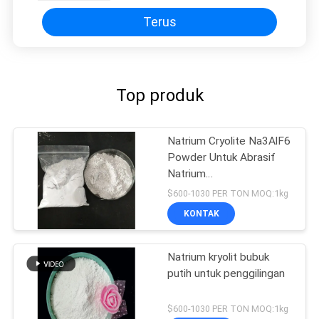
Terus
Top produk
Natrium Cryolite Na3AlF6
Powder Untuk Abrasif
Natrium
Hexafluoroaluminate
$600-1030 PER TON MOQ:1kg
KONTAK
Natrium kryolit bubuk
putih untuk penggilingan
$600-1030 PER TON MOQ:1kg