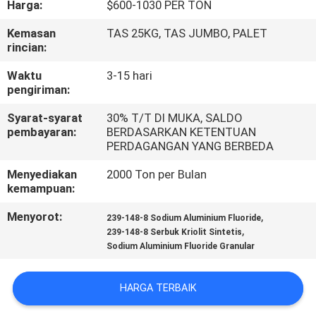
Harga:
$600-1030 PER TON
KONTROL
Kemasan
TAS 25KG, TAS JUMBO, PALET
rincian:
KUALITAS
Waktu
3-15 hari
pengiriman:
HUBUNGI
Syarat-syarat
30% T/T DI MUKA, SALDO
KAMI
pembayaran:
BERDASARKAN KETENTUAN
PERDAGANGAN YANG BERBEDA
BERITA
Menyediakan
2000 Ton per Bulan
kemampuan:
KASUS-
Menyorot:
,
239-148-8 Sodium Aluminium Fluoride
,
239-148-8 Serbuk Kriolit Sintetis
KASUS
Sodium Aluminium Fluoride Granular
MINTA
HARGA TERBAIK
KUTIPAN