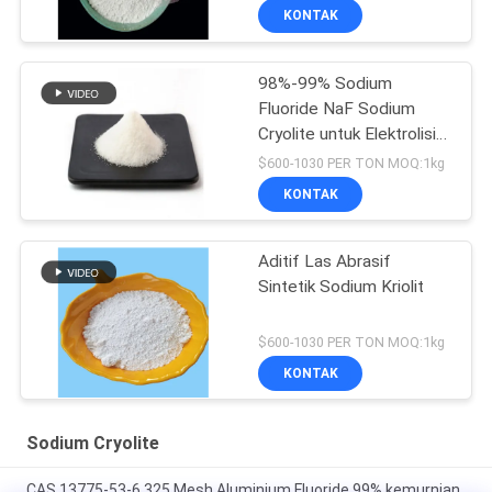
KONTAK
98%-99% Sodium
Fluoride NaF Sodium
Cryolite untuk Elektrolisis
Aluminium
$600-1030 PER TON MOQ:1kg
KONTAK
Aditif Las Abrasif
Sintetik Sodium Kriolit
$600-1030 PER TON MOQ:1kg
KONTAK
Sodium Cryolite
CAS 13775-53-6 325 Mesh Aluminium Fluoride 99% kemurnian