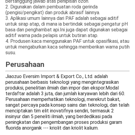
bertanggung jawab atas penipisan ozon.
2. Digunakan dalam pembuatan roda gerinda
(pengisi/pengikat) dan produk abrasif lainnya.
3. Aplikasi umum lainnya dari PAF adalah sebagai aditif
untuk sirap atap, di mana ia bertindak sebagai pengatur pH
basa dan penghambat api.Ini juga dapat digunakan sebagai
aditif warna pada pelapis untuk butiran atap.
4. Produsen kaca menggunakan PAF untuk opasifikasi, atau
untuk mengaburkan kaca sehingga memberikan warna putih
susu.
Perusahaan
Jiaozuo Eversim Import & Export Co., Ltd. adalah
perusahaan berbasis teknologi yang mengintegrasikan
produksi, penelitian ilmiah dan impor dan ekspor.Modal
terdaftar adalah 3 juta, dan jumlah karyawan lebih dari 60.
Perusahaan memperhatikan teknologi, merekrut bakat,
sangat percaya pada konsep sains dan teknologi, dan telah
menciptakan tim elit inovatifnya sendiri, termasuk 2
insinyur dan 5 peneliti ilmiah, yang berdedikasi pada
peningkatan dan pengembangan proses produksi garam
fluorida anorganik --- kriolit dan kriolit kalium.