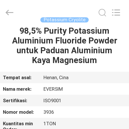
Jiaozuo
Eversim
Imp.&Exp.Co.,Ltd.
All
Rights
Potassium Cryolite
Reserved.
98,5% Purity Potassium
RUMAH
Aluminium Fluoride Powder
PRODUK
untuk Paduan Aluminium
Kaya Magnesium
VIDEO
Tempat asal:
Henan, Cina
TENTANG
Nama merek:
EVERSIM
KAMI
Sertifikasi:
ISO9001
TUR
Nomor model:
3936
PABRIK
Kuantitas min
1TON