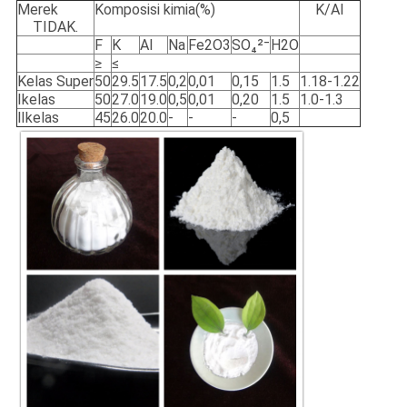
Merek
Komposisi kimia(%)
K/Al
TIDAK.
F
K
Al
Na
Fe2O3
SO₄²⁻
H2O
≥
≤
Kelas Super
50
29.5
17.5
0,2
0,01
0,15
1.5
1.18-1.22
Ⅰkelas
50
27.0
19.0
0,5
0,01
0,20
1.5
1.0-1.3
Ⅱkelas
45
26.0
20.0
-
-
-
0,5