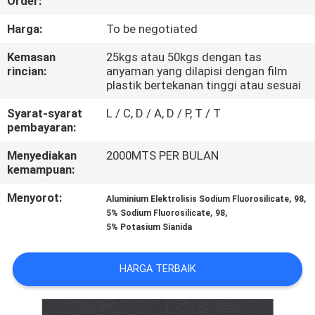
Order:
KONTROL
Harga:
To be negotiated
KUALITAS
Kemasan
25kgs atau 50kgs dengan tas
rincian:
anyaman yang dilapisi dengan film
plastik bertekanan tinggi atau sesuai
HUBUNGI
Syarat-syarat
L / C, D / A, D / P, T / T
KAMI
pembayaran:
Menyediakan
2000MTS PER BULAN
BERITA
kemampuan:
Menyorot:
,
,
Aluminium Elektrolisis Sodium Fluorosilicate
98
KASUS-
,
,
5% Sodium Fluorosilicate
98
5% Potasium Sianida
KASUS
HARGA TERBAIK
MINTA
KUTIPAN