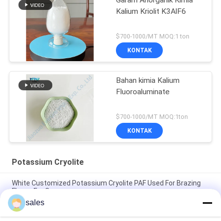
Garam Anorganik Kimia
Kalium Kriolit K3AlF6
$700-1000/MT MOQ:1 ton
KONTAK
Bahan kimia Kalium
Fluoroaluminate
$700-1000/MT MOQ:1ton
KONTAK
Potassium Cryolite
White Customized Potassium Cryolite PAF Used For Brazing
Fluxes For Copper
sales
Harga Pabrik Abrasif Berkinerja Tinggi yang Terbuat dari
Sodium Cryolite Putih Murni untuk Produksi Industri