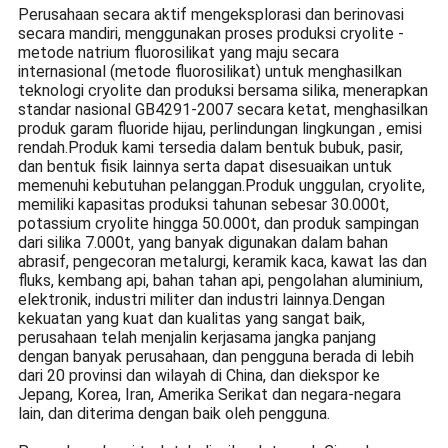
Perusahaan secara aktif mengeksplorasi dan berinovasi
secara mandiri, menggunakan proses produksi cryolite -
metode natrium fluorosilikat yang maju secara
internasional (metode fluorosilikat) untuk menghasilkan
teknologi cryolite dan produksi bersama silika, menerapkan
standar nasional GB4291-2007 secara ketat, menghasilkan
produk garam fluoride hijau, perlindungan lingkungan , emisi
rendah.Produk kami tersedia dalam bentuk bubuk, pasir,
dan bentuk fisik lainnya serta dapat disesuaikan untuk
memenuhi kebutuhan pelanggan.Produk unggulan, cryolite,
memiliki kapasitas produksi tahunan sebesar 30.000t,
potassium cryolite hingga 50.000t, dan produk sampingan
dari silika 7.000t, yang banyak digunakan dalam bahan
abrasif, pengecoran metalurgi, keramik kaca, kawat las dan
fluks, kembang api, bahan tahan api, pengolahan aluminium,
elektronik, industri militer dan industri lainnya.Dengan
kekuatan yang kuat dan kualitas yang sangat baik,
perusahaan telah menjalin kerjasama jangka panjang
dengan banyak perusahaan, dan pengguna berada di lebih
dari 20 provinsi dan wilayah di China, dan diekspor ke
Jepang, Korea, Iran, Amerika Serikat dan negara-negara
lain, dan diterima dengan baik oleh pengguna.