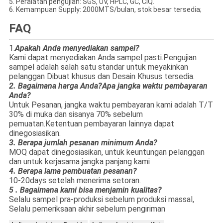
5. Peralatan pengujian: SGS, UV, HPLC, GC, CIQ.
6. Kemampuan Supply: 2000MTS/bulan, stok besar tersedia;
FAQ
1.
Apakah Anda menyediakan sampel?
Kami dapat menyediakan Anda sampel pasti.Pengujian
sampel adalah salah satu standar untuk meyakinkan
pelanggan Dibuat khusus dan Desain Khusus tersedia.
2. Bagaimana harga Anda?Apa jangka waktu pembayaran
Anda?
Untuk Pesanan, jangka waktu pembayaran kami adalah T/T
30% di muka dan sisanya 70% sebelum
pemuatan.Ketentuan pembayaran lainnya dapat
dinegosiasikan.
3. Berapa jumlah pesanan minimum Anda?
MOQ dapat dinegosiasikan, untuk keuntungan pelanggan
dan untuk kerjasama jangka panjang kami
4. Berapa lama pembuatan pesanan?
10-20days setelah menerima setoran.
5
. Bagaimana kami bisa menjamin kualitas?
Selalu sampel pra-produksi sebelum produksi massal,
Selalu pemeriksaan akhir sebelum pengiriman