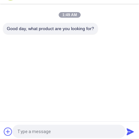
Lebih dari 1000 Mesh Sodium Cryolite CAS 13775-53-6 Kelas
Industri
1:49 AM
Berat Molekuler 209.94 Sodium Cryolite Senyawa Kimia Tidak
Larut Dalam Air Ideal Untuk Proses Manufaktur Industri
Good day, what product are you looking for?
Bad Request
Semua
Sodium Cryolite
Potassium Cryolite
Aluminium Fluorida
Garam Fluorida
Kokas Petroleum 
Blok Karbon Anode
Dikalsinasi
Sodium Fluoride 
Blok Karbon Katode
Powder
Quote request suatu