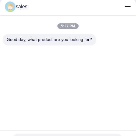
sales
Lebih dari 1000 Mesh Sodium Cryolite CAS 13775-53-6 Kelas
Industri
5:27 PM
Berat Molekuler 209.94 Sodium Cryolite Senyawa Kimia Tidak
Larut Dalam Air Ideal Untuk Proses Manufaktur Industri
Good day, what product are you looking for?
Bad Request
Semua
Sodium Cryolite
Potassium Cryolite
Aluminium Fluorida
Garam Fluorida
Kokas Petroleum 
Blok Karbon Anode
Dikalsinasi
Sodium Fluoride 
Blok Karbon Katode
Powder