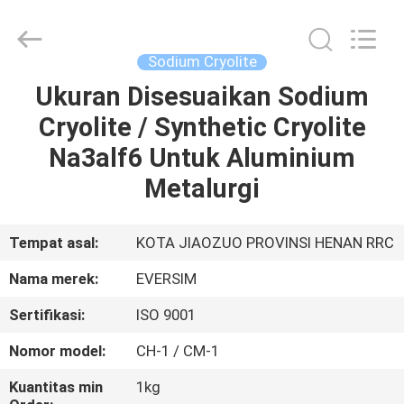
Jiaozuo
Eversim
Imp.&Exp.Co.,Ltd.
All
Rights
Sodium Cryolite
Reserved.
Ukuran Disesuaikan Sodium
RUMAH
Cryolite / Synthetic Cryolite
PRODUK
Na3alf6 Untuk Aluminium
Metalurgi
VIDEO
Tempat asal:
KOTA JIAOZUO PROVINSI HENAN RRC
TENTANG
Nama merek:
EVERSIM
KAMI
Sertifikasi:
ISO 9001
TUR
Nomor model:
CH-1 / CM-1
PABRIK
Kuantitas min
1kg