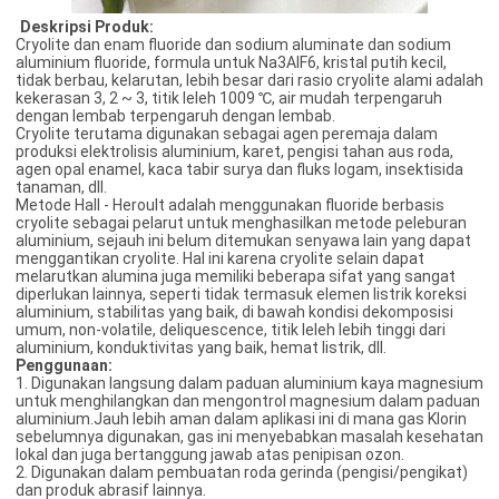
Deskripsi Produk:
Cryolite dan enam fluoride dan sodium aluminate dan sodium
aluminium fluoride, formula untuk Na3AlF6, kristal putih kecil,
tidak berbau, kelarutan, lebih besar dari rasio cryolite alami adalah
kekerasan 3, 2 ~ 3, titik leleh 1009 ℃, air mudah terpengaruh
dengan lembab terpengaruh dengan lembab.
Cryolite terutama digunakan sebagai agen peremaja dalam
produksi elektrolisis aluminium, karet, pengisi tahan aus roda,
agen opal enamel, kaca tabir surya dan fluks logam, insektisida
tanaman, dll.
Metode Hall - Heroult adalah menggunakan fluoride berbasis
cryolite sebagai pelarut untuk menghasilkan metode peleburan
aluminium, sejauh ini belum ditemukan senyawa lain yang dapat
menggantikan cryolite. Hal ini karena cryolite selain dapat
melarutkan alumina juga memiliki beberapa sifat yang sangat
diperlukan lainnya, seperti tidak termasuk elemen listrik koreksi
aluminium, stabilitas yang baik, di bawah kondisi dekomposisi
umum, non-volatile, deliquescence, titik leleh lebih tinggi dari
aluminium, konduktivitas yang baik, hemat listrik, dll.
Penggunaan:
1. Digunakan langsung dalam paduan aluminium kaya magnesium
untuk menghilangkan dan mengontrol magnesium dalam paduan
aluminium.Jauh lebih aman dalam aplikasi ini di mana gas Klorin
sebelumnya digunakan, gas ini menyebabkan masalah kesehatan
lokal dan juga bertanggung jawab atas penipisan ozon.
2. Digunakan dalam pembuatan roda gerinda (pengisi/pengikat)
dan produk abrasif lainnya.