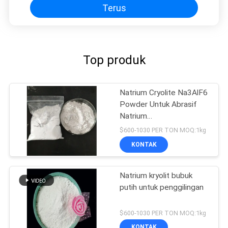
Terus
Top produk
Natrium Cryolite Na3AlF6
Powder Untuk Abrasif
Natrium
Hexafluoroaluminate
$600-1030 PER TON MOQ:1kg
KONTAK
Natrium kryolit bubuk
putih untuk penggilingan
$600-1030 PER TON MOQ:1kg
KONTAK