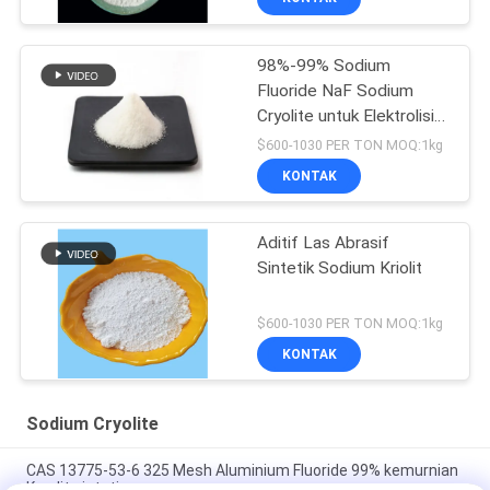
98%-99% Sodium
Fluoride NaF Sodium
Cryolite untuk Elektrolisis
Aluminium
$600-1030 PER TON MOQ:1kg
KONTAK
Aditif Las Abrasif
Sintetik Sodium Kriolit
$600-1030 PER TON MOQ:1kg
KONTAK
Sodium Cryolite
CAS 13775-53-6 325 Mesh Aluminium Fluoride 99% kemurnian
Kryolit sintetis