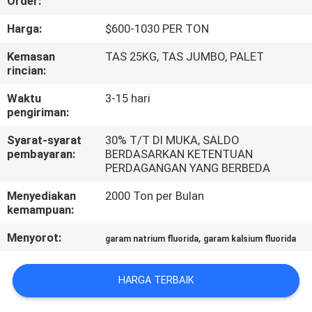
Order:
KONTROL
Harga:
$600-1030 PER TON
KUALITAS
Kemasan
TAS 25KG, TAS JUMBO, PALET
rincian:
HUBUNGI
Waktu
3-15 hari
pengiriman:
KAMI
Syarat-syarat
30% T/T DI MUKA, SALDO
pembayaran:
BERDASARKAN KETENTUAN
BERITA
PERDAGANGAN YANG BERBEDA
Menyediakan
2000 Ton per Bulan
KASUS-
kemampuan:
KASUS
Menyorot:
,
garam natrium fluorida
garam kalsium fluorida
MINTA
HARGA TERBAIK
KUTIPAN