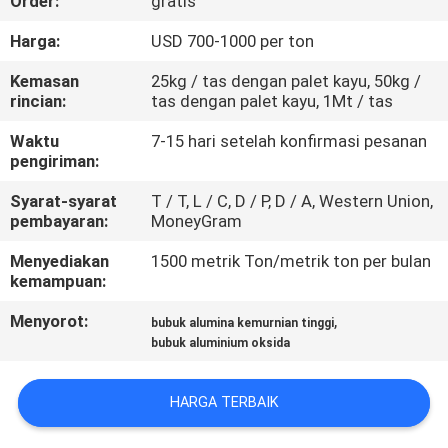
Order:
gratis
KONTROL
Harga:
USD 700-1000 per ton
KUALITAS
Kemasan
25kg / tas dengan palet kayu, 50kg /
rincian:
tas dengan palet kayu, 1Mt / tas
HUBUNGI
Waktu
7-15 hari setelah konfirmasi pesanan
pengiriman:
KAMI
Syarat-syarat
T / T, L / C, D / P, D / A, Western Union,
pembayaran:
MoneyGram
BERITA
Menyediakan
1500 metrik Ton/metrik ton per bulan
kemampuan:
KASUS-
Menyorot:
,
bubuk alumina kemurnian tinggi
KASUS
bubuk aluminium oksida
MINTA
HARGA TERBAIK
KUTIPAN