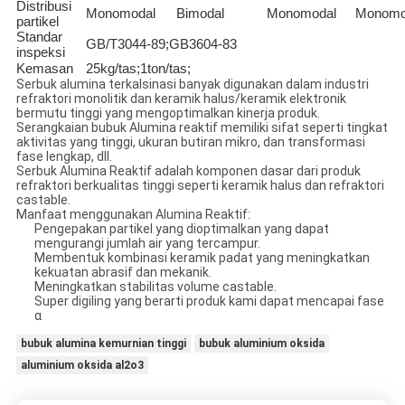
Distribusi
Monomodal
Bimodal
Monomodal
Monomo
partikel
Standar
GB/T3044-89;GB3604-83
inspeksi
Kemasan
25kg/tas;1ton/tas;
Serbuk alumina terkalsinasi banyak digunakan dalam industri
refraktori monolitik dan keramik halus/keramik elektronik
bermutu tinggi yang mengoptimalkan kinerja produk.
Serangkaian bubuk Alumina reaktif memiliki sifat seperti tingkat
aktivitas yang tinggi, ukuran butiran mikro, dan transformasi
fase lengkap, dll.
Serbuk Alumina Reaktif adalah komponen dasar dari produk
refraktori berkualitas tinggi seperti keramik halus dan refraktori
castable.
Manfaat menggunakan Alumina Reaktif:
Pengepakan partikel yang dioptimalkan yang dapat
mengurangi jumlah air yang tercampur.
Membentuk kombinasi keramik padat yang meningkatkan
kekuatan abrasif dan mekanik.
Meningkatkan stabilitas volume castable.
Super digiling yang berarti produk kami dapat mencapai fase
α
bubuk alumina kemurnian tinggi
bubuk aluminium oksida
aluminium oksida al2o3