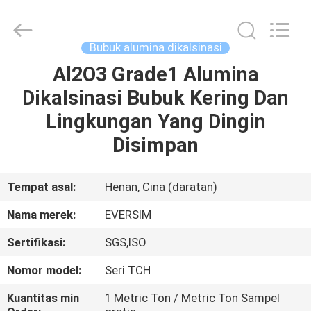
Jiaozuo
Eversim
Imp.&Exp.Co.,Ltd.
All
Rights
Bubuk alumina dikalsinasi
Reserved.
Al2O3 Grade1 Alumina
RUMAH
Dikalsinasi Bubuk Kering Dan
PRODUK
Lingkungan Yang Dingin
Disimpan
VIDEO
Tempat asal:
Henan, Cina (daratan)
TENTANG
Nama merek:
EVERSIM
KAMI
Sertifikasi:
SGS,ISO
TUR
Nomor model:
Seri TCH
PABRIK
Kuantitas min
1 Metric Ton / Metric Ton Sampel