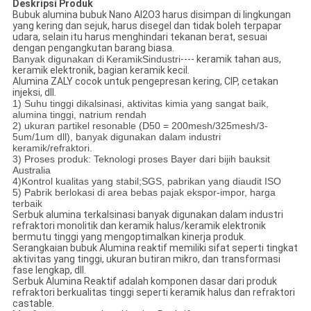
Deskripsi Produk
Bubuk alumina bubuk Nano Al2O3 harus disimpan di lingkungan
yang kering dan sejuk, harus disegel dan tidak boleh terpapar
udara, selain itu harus menghindari tekanan berat, sesuai
dengan pengangkutan barang biasa.
Banyak digunakan di
Keramik
S
industri
---- keramik tahan aus,
keramik elektronik, bagian keramik kecil.
Alumina ZALY cocok untuk pengepresan kering, CIP, cetakan
injeksi, dll.
1) Suhu tinggi dikalsinasi, aktivitas kimia yang sangat baik,
alumina tinggi, natrium rendah
2) ukuran partikel resonable (D50 = 200mesh/325mesh/3-
5um/1um dll), banyak digunakan dalam industri
keramik/refraktori.
3) Proses produk: Teknologi proses Bayer dari bijih bauksit
Australia
4)
Kontrol kualitas yang stabil
;SGS, pabrikan yang diaudit ISO
5) Pabrik berlokasi di area bebas pajak ekspor-impor, harga
terbaik
Serbuk alumina terkalsinasi banyak digunakan dalam industri
refraktori monolitik dan keramik halus/keramik elektronik
bermutu tinggi yang mengoptimalkan kinerja produk.
Serangkaian bubuk Alumina reaktif memiliki sifat seperti tingkat
aktivitas yang tinggi, ukuran butiran mikro, dan transformasi
fase lengkap, dll.
Serbuk Alumina Reaktif adalah komponen dasar dari produk
refraktori berkualitas tinggi seperti keramik halus dan refraktori
castable.