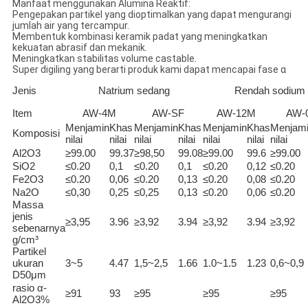
Manfaat menggunakan Alumina Reaktif:
Pengepakan partikel yang dioptimalkan yang dapat mengurangi
jumlah air yang tercampur.
Membentuk kombinasi keramik padat yang meningkatkan
kekuatan abrasif dan mekanik.
Meningkatkan stabilitas volume castable.
Super digiling yang berarti produk kami dapat mencapai fase α
Jenis
Natrium sedang
Rendah sodium
Item
AW-4M
AW-SF
AW-12M
AW-
Menjamin
Khas
Menjamin
Khas
Menjamin
Khas
Menjam
Komposisi
nilai
nilai
nilai
nilai
nilai
nilai
nilai
Al2O3
≥99.00
99.37
≥98,50
99.08
≥99.00
99.6
≥99.00
SiO2
≤0.20
0,1
≤0.20
0,1
≤0.20
0,12
≤0.20
Fe2O3
≤0.20
0,06
≤0.20
0,13
≤0.20
0,08
≤0.20
Na2O
≤0,30
0,25
≤0,25
0,13
≤0.20
0,06
≤0.20
Massa
jenis
≥3,95
3.96
≥3,92
3.94
≥3,92
3.94
≥3,92
sebenarnya
g/cm³
Partikel
ukuran
3~5
4.47
1,5~2,5
1.66
1.0~1.5
1.23
0,6~0,9
D50μm
rasio α-
≥91
93
≥95
≥95
≥95
Al2O3%