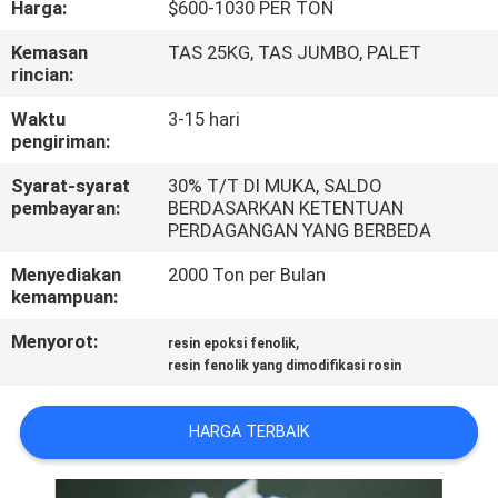
Harga:
$600-1030 PER TON
KONTROL
Kemasan
TAS 25KG, TAS JUMBO, PALET
rincian:
KUALITAS
Waktu
3-15 hari
pengiriman:
HUBUNGI
Syarat-syarat
30% T/T DI MUKA, SALDO
KAMI
pembayaran:
BERDASARKAN KETENTUAN
PERDAGANGAN YANG BERBEDA
BERITA
Menyediakan
2000 Ton per Bulan
kemampuan:
KASUS-
Menyorot:
,
resin epoksi fenolik
resin fenolik yang dimodifikasi rosin
KASUS
HARGA TERBAIK
MINTA
KUTIPAN