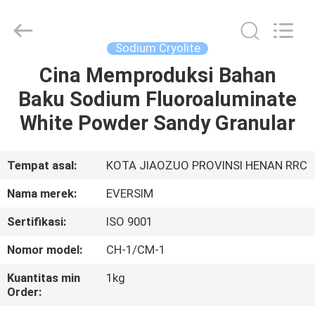
Jiaozuo
Eversim
Imp.&Exp.Co.,Ltd.
All
Rights
Sodium Cryolite
Reserved.
Cina Memproduksi Bahan
RUMAH
Baku Sodium Fluoroaluminate
PRODUK
White Powder Sandy Granular
VIDEO
Tempat asal:
KOTA JIAOZUO PROVINSI HENAN RRC
Nama merek:
EVERSIM
TENTANG
Sertifikasi:
ISO 9001
KAMI
Nomor model:
CH-1/CM-1
TUR
Kuantitas min
1kg
Order:
PABRIK