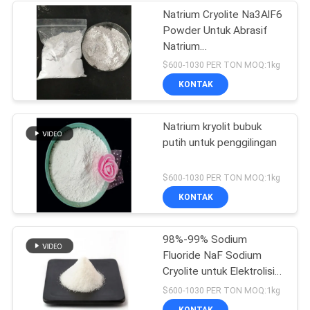
Natrium Cryolite Na3AlF6
Powder Untuk Abrasif
Natrium
Hexafluoroaluminate
$600-1030 PER TON MOQ:1kg
KONTAK
Natrium kryolit bubuk
putih untuk penggilingan
$600-1030 PER TON MOQ:1kg
KONTAK
98%-99% Sodium
Fluoride NaF Sodium
Cryolite untuk Elektrolisis
Aluminium
$600-1030 PER TON MOQ:1kg
KONTAK