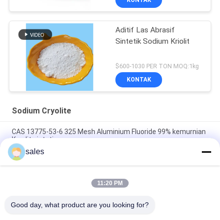
Aditif Las Abrasif
Sintetik Sodium Kriolit
$600-1030 PER TON MOQ:1kg
KONTAK
Sodium Cryolite
CAS 13775-53-6 325 Mesh Aluminium Fluoride 99% kemurnian
Kryolit sintetis
sales
Lebih dari 1000 Mesh Sodium Cryolite CAS 13775-53-6 Kelas
Industri
11:20 PM
Berat Molekuler 209.94 Sodium Cryolite Senyawa Kimia Tidak
Larut Dalam Air Ideal Untuk Proses Manufaktur Industri
Good day, what product are you looking for?