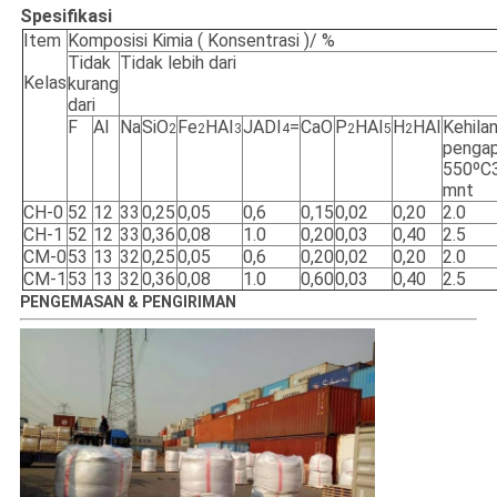
Spesifikasi
Item
Komposisi Kimia ( Konsentrasi )/ %
Tidak
Tidak lebih dari
Kelas
kurang
dari
F
Al
Na
SiO
Fe
HAI
JADI
=
CaO
P
HAI
H
HAI
Kehila
2
2
3
4
2
5
2
pengap
550ºC
mnt
CH-0
52
12
33
0,25
0,05
0,6
0,15
0,02
0,20
2.0
CH-1
52
12
33
0,36
0,08
1.0
0,20
0,03
0,40
2.5
CM-0
53
13
32
0,25
0,05
0,6
0,20
0,02
0,20
2.0
CM-1
53
13
32
0,36
0,08
1.0
0,60
0,03
0,40
2.5
PENGEMASAN & PENGIRIMAN