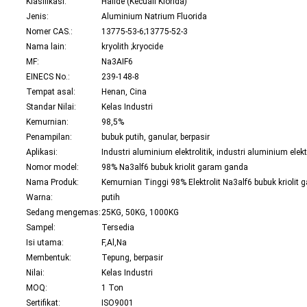
Klasifikasi:
Hal
ide (Kecuali Klorida)
Jenis:
Aluminium Natrium Fluorida
Nomer CAS.:
13775-53-6;13775-52-3
Nama lain:
kryolith ;kryocide
MF:
Na3AIF6
EINECS No.:
239-148-8
Tempat asal:
Henan, Cina
Standar Nilai:
Kelas Industri
Kemurnian:
98,5%
Penampilan:
bubuk putih, gan
ular, berpasir
Aplikasi:
Industri aluminium elektrolitik, industri aluminium elektr
Nomor model:
98% Na3alf6 bubuk kriolit garam ganda
Nama Produk:
Kemurnian Tinggi 98% Elektrolit Na
3alf6 bubuk kriolit garam g
Warna:
putih
Sedang mengemas:
25KG, 50KG, 1000KG
Sampel:
Tersedia
Isi utama:
F,Al,Na
Membentuk:
Tepung, berpasir
Nilai:
Kelas Industri
MOQ:
1 Ton
Sertifikat:
ISO9001