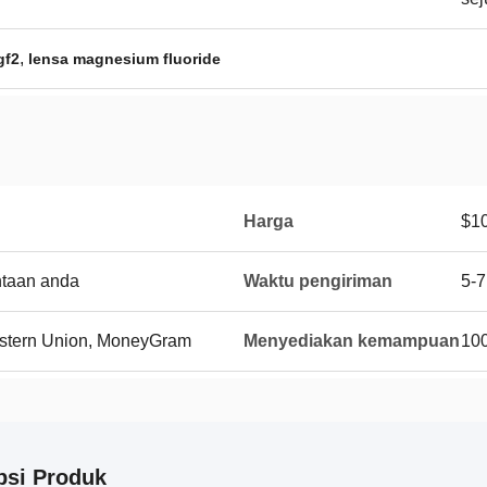
,
gf2
lensa magnesium fluoride
Harga
$10
ntaan anda
Waktu pengiriman
5-7
Western Union, MoneyGram
Menyediakan kemampuan
100
psi Produk