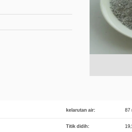
kelarutan air:
87 
Titik didih:
19