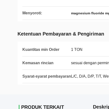
Menyoroti:
magnesium fluoride m
Ketentuan Pembayaran & Pengiriman
Kuantitas min Order
1 TON
Kemasan rincian
sesuai dengan permi
Syarat-syarat pembayaran
L/C, D/A, D/P, T/T, 
Deskri
PRODUK TERKAIT