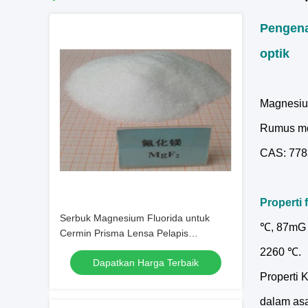
Pengena
optik
Magnesium
Rumus mo
CAS: 778
Properti f
Serbuk Magnesium Fluorida untuk
℃, 87mG / 
Cermin Prisma Lensa Pelapis
Optik/Kaca/Serat
2260 ℃.
Dapatkan Harga Terbaik
Properti K
dalam asa