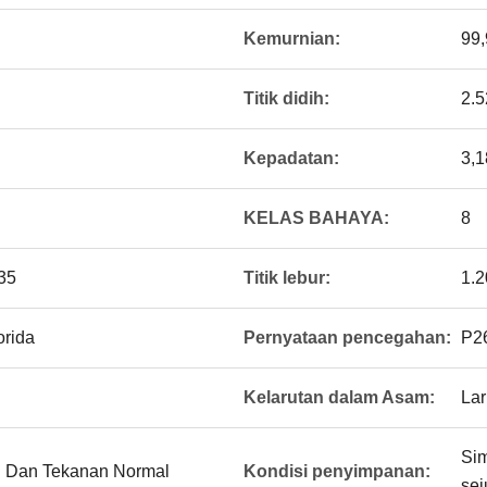
Kemurnian:
99
Titik didih:
2.5
Kepadatan:
3,1
KELAS BAHAYA:
8
35
Titik lebur:
1.2
orida
Pernyataan pencegahan:
P2
Kelarutan dalam Asam:
Lar
Sim
u Dan Tekanan Normal
Kondisi penyimpanan:
sej