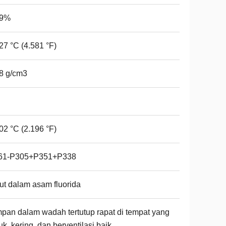
,9%
27 °C (4.581 °F)
8 g/cm3
02 °C (2.196 °F)
61-P305+P351+P338
ut dalam asam fluorida
pan dalam wadah tertutup rapat di tempat yang
uk, kering, dan berventilasi baik