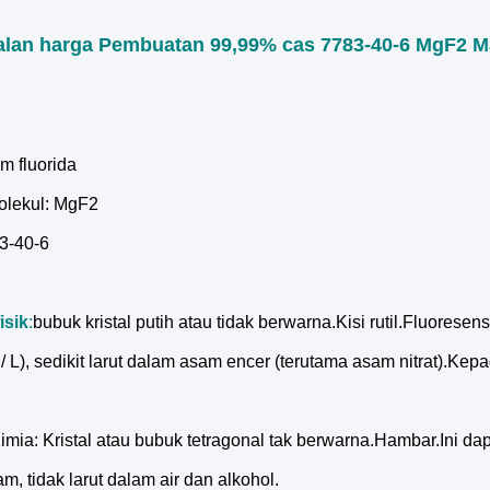
lan harga Pembuatan 99,99% cas 7783-40-6 MgF2 Ma
 fluorida
lekul: MgF2
3-40-6
isik
:
bubuk kristal putih atau tidak berwarna.Kisi rutil.Fluoresens
L), sedikit larut dalam asam encer (terutama asam nitrat).Kepada
imia: Kristal atau bubuk tetragonal tak berwarna.Hambar.Ini dapa
m, tidak larut dalam air dan alkohol.