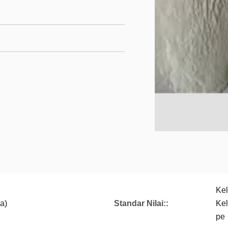
Kel
a)
Standar Nilai::
Kel
pe