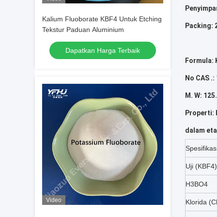
Penyimpan
Kalium Fluoborate KBF4 Untuk Etching
Packing: 
Tekstur Paduan Aluminium
Dapatkan Harga Terbaik
Formula:
No CAS .:
M. W: 125
Properti: 
dalam eta
Spesifikas
Uji (KBF4)
H3BO4
Video
Klorida (C