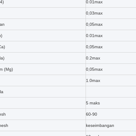
4)
0.01max
0,03max
an
0,05max
b)
0.01max
Ca)
0,05max
Na)
0.2max
m (Mg)
0,05max
1.0max
la
5 maks
esh
60-90
mesh
keseimbangan