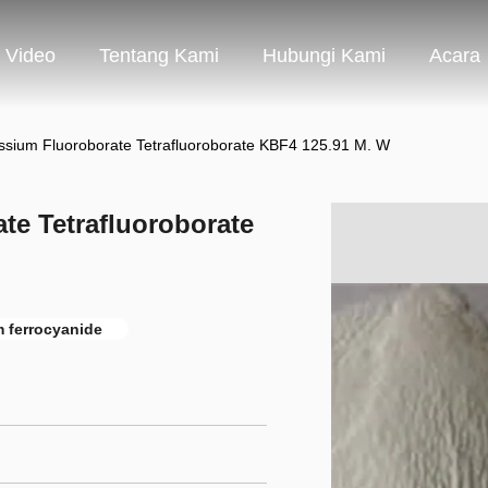
Video
Tentang Kami
Hubungi Kami
Acara
ssium Fluoroborate Tetrafluoroborate KBF4 125.91 M. W
te Tetrafluoroborate
 ferrocyanide