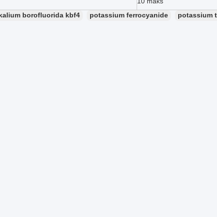
10 maks
kalium borofluorida kbf4
potassium ferrocyanide
potassium t