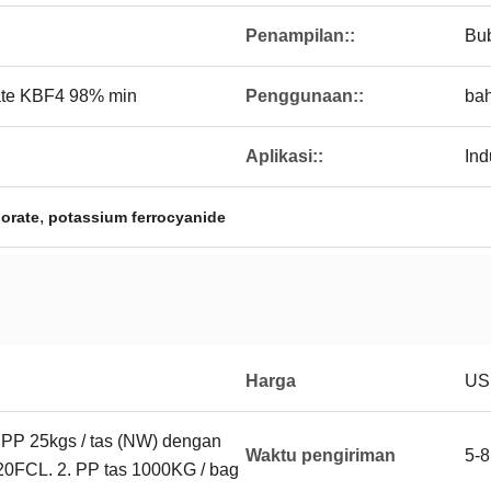
Penampilan::
Bub
ate KBF4 98% min
Penggunaan::
bah
Aplikasi::
Ind
,
borate
potassium ferrocyanide
Harga
US
 PP 25kgs / tas (NW) dengan
Waktu pengiriman
5-8
 20FCL. 2. PP tas 1000KG / bag