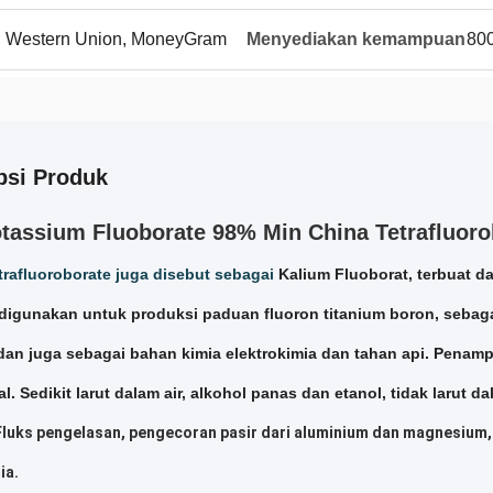
 / P, Western Union, MoneyGram
Menyediakan kemampuan
800
psi Produk
tassium Fluoborate 98% Min China Tetrafluoro
trafluoroborate juga disebut sebagai
Kalium Fluoborat, terbuat da
digunakan untuk produksi paduan fluoron titanium boron, sebag
dan juga sebagai bahan kimia elektrokimia dan tahan api.
Penampi
al.
Sedikit larut dalam air, alkohol panas dan etanol, tidak larut da
 Fluks pengelasan, pengecoran pasir dari aluminium dan magnesium,
ia.