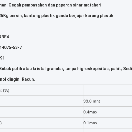
an: Cegah pembasahan dan paparan sinar matahari.
25Kg bersih, kantong plastik ganda berjajar karung plastik.
 KBF4
 14075-53-7
.91
Bubuk putih atau kristal granular, tanpa higroskopisitas, pahit;
Sedi
nol dingin;
Racun.
i: (%)
98.0 mnt
0.4max
l)
0.1max