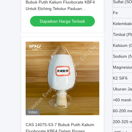
Sulfat (SO
Bubuk Putih Kalium Fluoborate KBF4
Untuk Etching Tekstur Paduan
Fe
Aluminium
Dapatkan Harga Terbaik
Kelembab
Timbal (P
Kalsium (
Sodium (
Magnesiu
K2 SiF6
Ukuran Ja
+60 mesh
60-200 m
Video
200-325 
CAS 14075-53-7 Bubuk Putih Kalium
Fluoborate KBF4 Dalam Proses