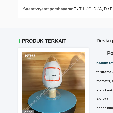
Syarat-syarat pembayaran
T / T, L / C, D / A, D
Deskri
PRODUK TERKAIT
Po
Kalium te
terutama 
mematri, 
atau krist
Aplikasi:
bahan kim
Video