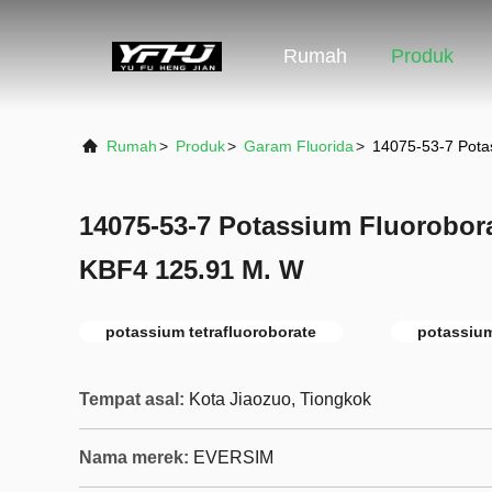
Rumah
Produk
Rumah
>
Produk
>
Garam Fluorida
>
14075-53-7 Pota
14075-53-7 Potassium Fluorobora
KBF4 125.91 M. W
potassium tetrafluoroborate
potassium
Tempat asal:
Kota Jiaozuo, Tiongkok
Nama merek:
EVERSIM