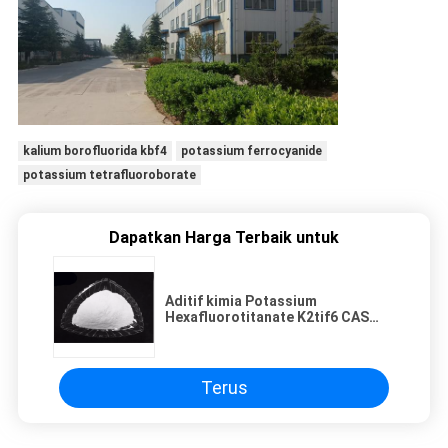
kalium borofluorida kbf4
potassium ferrocyanide
potassium tetrafluoroborate
Dapatkan Harga Terbaik untuk
Aditif kimia Potassium
Hexafluorotitanate K2tif6 CAS
16919-27-0
Terus