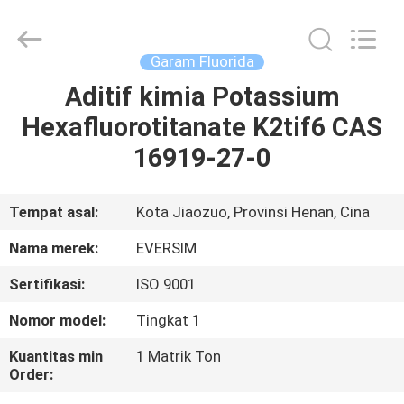
Jiaozuo
Eversim
Imp.&Exp.Co.,Ltd.
All
Rights
Garam Fluorida
Reserved.
Aditif kimia Potassium
RUMAH
Hexafluorotitanate K2tif6 CAS
PRODUK
16919-27-0
VIDEO
Tempat asal:
Kota Jiaozuo, Provinsi Henan, Cina
Nama merek:
EVERSIM
TENTANG
Sertifikasi:
ISO 9001
KAMI
Nomor model:
Tingkat 1
TUR
Kuantitas min
1 Matrik Ton
Order:
PABRIK