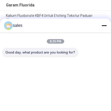
Garam Fluorida
Kalium Fluoborate KBF4 Untuk Etching Tekstur Paduan
Aluminium
sales
Bubuk Putih Kalium Fluoborate KBF4 Untuk Etching Tekstur
Paduan Aluminium
8:25 PM
CAS 14075-53-7 Bubuk Putih Kalium Fluoborate KBF4 Dalam
Proses Elektrokimia
Good day, what product are you looking for?
Bad Request
Semua
Sodium Cryolite
Potassium Cryolite
Aluminium Fluorida
Garam Fluorida
Kokas Petroleum 
Blok Karbon Anode
Dikalsinasi