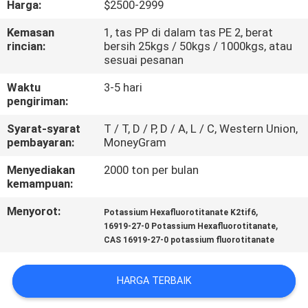
Harga:
$2500-2999
KONTROL
Kemasan
1, tas PP di dalam tas PE 2, berat
rincian:
bersih 25kgs / 50kgs / 1000kgs, atau
KUALITAS
sesuai pesanan
Waktu
3-5 hari
HUBUNGI
pengiriman:
KAMI
Syarat-syarat
T / T, D / P, D / A, L / C, Western Union,
pembayaran:
MoneyGram
BERITA
Menyediakan
2000 ton per bulan
kemampuan:
KASUS-
Menyorot:
,
Potassium Hexafluorotitanate K2tif6
,
16919-27-0 Potassium Hexafluorotitanate
KASUS
CAS 16919-27-0 potassium fluorotitanate
MINTA
HARGA TERBAIK
KUTIPAN