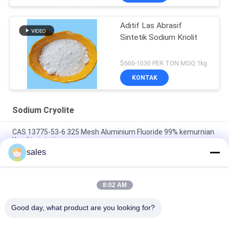
Aditif Las Abrasif
Sintetik Sodium Kriolit
$600-1030 PER TON MOQ:1kg
KONTAK
Sodium Cryolite
CAS 13775-53-6 325 Mesh Aluminium Fluoride 99% kemurnian
Kryolit sintetis
sales
Lebih dari 1000 Mesh Sodium Cryolite CAS 13775-53-6 Kelas
Industri
8:02 AM
Berat Molekuler 209.94 Sodium Cryolite Senyawa Kimia Tidak
Larut Dalam Air Ideal Untuk Proses Manufaktur Industri
Good day, what product are you looking for?
Bad Request
Semua