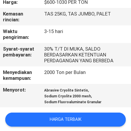
Harga:
$600-1030 PER TON
KONTROL
Kemasan
TAS 25KG, TAS JUMBO, PALET
rincian:
KUALITAS
Waktu
3-15 hari
pengiriman:
HUBUNGI
Syarat-syarat
30% T/T DI MUKA, SALDO
KAMI
pembayaran:
BERDASARKAN KETENTUAN
PERDAGANGAN YANG BERBEDA
BERITA
Menyediakan
2000 Ton per Bulan
kemampuan:
KASUS-
Menyorot:
,
Abrasive Cryolite Sintetis
,
Sodium Cryolite 2000 mesh
KASUS
Sodium Fluoroaluminate Granular
MINTA
HARGA TERBAIK
KUTIPAN