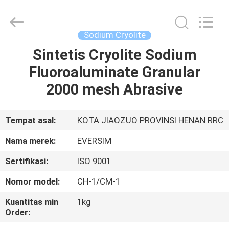
Jiaozuo
Eversim
Imp.&Exp.Co.,Ltd.
All
Rights
Sodium Cryolite
Reserved.
Sintetis Cryolite Sodium
RUMAH
Fluoroaluminate Granular
PRODUK
2000 mesh Abrasive
VIDEO
Tempat asal:
KOTA JIAOZUO PROVINSI HENAN RRC
Nama merek:
EVERSIM
TENTANG
Sertifikasi:
ISO 9001
KAMI
Nomor model:
CH-1/CM-1
TUR
Kuantitas min
1kg
Order:
PABRIK