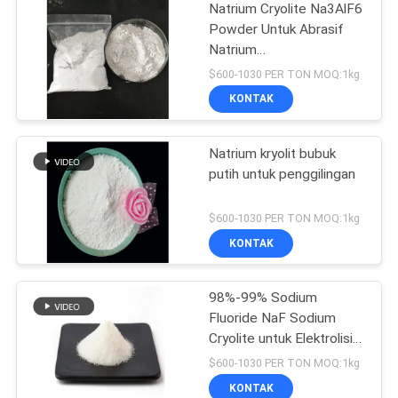
Natrium Cryolite Na3AlF6
Powder Untuk Abrasif
Natrium
Hexafluoroaluminate
$600-1030 PER TON MOQ:1kg
KONTAK
Natrium kryolit bubuk
putih untuk penggilingan
$600-1030 PER TON MOQ:1kg
KONTAK
98%-99% Sodium
Fluoride NaF Sodium
Cryolite untuk Elektrolisis
Aluminium
$600-1030 PER TON MOQ:1kg
KONTAK