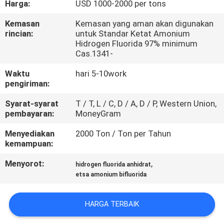
Harga:
USD 1000-2000 per tons
KONTROL
Kemasan
Kemasan yang aman akan digunakan
rincian:
untuk Standar Ketat Amonium
KUALITAS
Hidrogen Fluorida 97% minimum
Cas.1341-
HUBUNGI
Waktu
hari 5-10work
pengiriman:
KAMI
Syarat-syarat
T / T, L / C, D / A, D / P, Western Union,
pembayaran:
MoneyGram
BERITA
Menyediakan
2000 Ton / Ton per Tahun
kemampuan:
KASUS-
Menyorot:
,
hidrogen fluorida anhidrat
KASUS
etsa amonium bifluorida
MINTA
HARGA TERBAIK
KUTIPAN