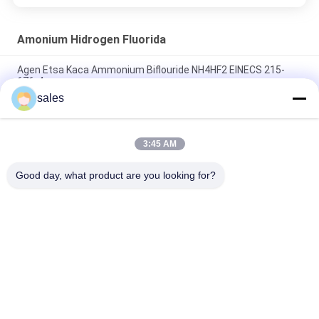
Amonium Hidrogen Fluorida
Agen Etsa Kaca Ammonium Biflouride NH4HF2 EINECS 215-
676-4
sales
98% Min Purity Ammonium Hydrogen Fluoride NH4HF2 CAS
1341-49-7
3:45 AM
Analytical Reagent Ammonium Bifluoride Etch Larutan Berair
Asam
Good day, what product are you looking for?
Bad Request
Semua
Sodium Cryolite
Potassium Cryolite
Aluminium Fluorida
Garam Fluorida