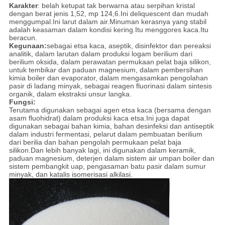
Karakter
: belah ketupat tak berwarna atau serpihan kristal
dengan berat jenis 1,52, mp 124,6.Ini deliquescent dan mudah
menggumpal.Ini larut dalam air.Minuman kerasnya yang stabil
adalah keasaman dalam kondisi kering.Itu menggores kaca.Itu
beracun.
Kegunaan:
sebagai etsa kaca, aseptik, disinfektor dan pereaksi
analitik, dalam larutan dalam produksi logam berilium dari
berilium oksida, dalam perawatan permukaan pelat baja silikon,
untuk tembikar dan paduan magnesium, dalam pembersihan
kimia boiler dan evaporator, dalam mengasamkan pengolahan
pasir di ladang minyak, sebagai reagen fluorinasi dalam sintesis
organik, dalam ekstraksi unsur langka.
Fungsi:
Terutama digunakan sebagai agen etsa kaca (bersama dengan
asam fluohidrat) dalam produksi kaca etsa.Ini juga dapat
digunakan sebagai bahan kimia, bahan desinfeksi dan antiseptik
dalam industri fermentasi, pelarut dalam pembuatan berilium
dari berilia dan bahan pengolah permukaan pelat baja
silikon.Dan lebih banyak lagi, ini digunakan dalam keramik,
paduan magnesium, deterjen dalam sistem air umpan boiler dan
sistem pembangkit uap, pengasaman batu pasir dalam sumur
minyak, dan katalis isomerisasi alkilasi.