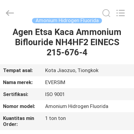
Jiaozuo
Eversim
Imp.&Exp.Co.,Ltd.
All
Rights
Amonium Hidrogen Fluorida
Reserved.
Agen Etsa Kaca Ammonium
RUMAH
Biflouride NH4HF2 EINECS
PRODUK
215-676-4
VIDEO
Tempat asal:
Kota Jiaozuo, Tiongkok
Nama merek:
EVERSIM
TENTANG
Sertifikasi:
ISO 9001
KAMI
Nomor model:
Amonium Hidrogen Fluorida
TUR
Kuantitas min
1 ton ton
Order:
PABRIK