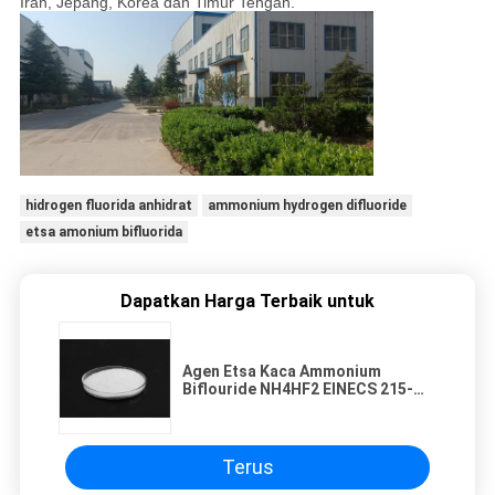
Iran, Jepang, Korea dan Timur Tengah.
hidrogen fluorida anhidrat
ammonium hydrogen difluoride
etsa amonium bifluorida
Dapatkan Harga Terbaik untuk
Agen Etsa Kaca Ammonium
Biflouride NH4HF2 EINECS 215-
676-4
Terus