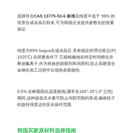
选择符合
CAS 13775-53-6 标准
且纯度不低于 99% 的
优质合成冰晶石粉末,可为韩国企业提供参数化的质量
保证:
纯度为
99% bagus
合成冰晶石 具有稳定的理论熔点(约
1025℃).在研磨条件下,它能精确地在特定时间熔化并
释放氟离子,作为有效的助熔剂和润滑剂,防止高硬度合
金钢在加工过程中出现热表面烧伤.
0,5%.在树脂固化温度曲线(通常在160°-20°) 0°之间)
期间,这种超低含水量可防止内部空隙的形成,确保轮子
的旋转强度达到安全操作范围.
韩国买家原材料选择指南