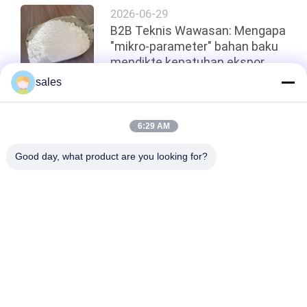
2026-06-29
B2B Teknis Wawasan: Mengapa
"mikro-parameter" bahan baku
mendikte kepatuhan ekspor
untuk presisi abrasive?
sales
Atas
6:29 AM
Good day, what product are you looking for?
Bad Request
Semua
Sodium Cryolite
Potassium Cryolite
Aluminium Fluorida
Garam Fluorida
Kokas Petroleum 