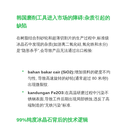
SITEMAP
韩国磨削工具进入市场的障碍:杂质引起的
缺陷
KEBIJAKAN
在树脂结合剂砂轮和超薄切割片的生产过程中,标准级
PRIBADI
冰晶石中发现的杂质(如游离二氧化硅,氧化铁和水分)
是“隐形杀手”,会导致产品无法通过出口检验:
bahan bakar cair (SiO2):
增加填料的硬度不均
匀性, 导致高速旋转的砂轮(通常超过 80 米/秒)
出现微裂纹.
kandungan Fe2O3:
在高温研磨过程中污染不
锈钢表面,导致工件后期出现局部锈蚀,违反了高
端制造的“无铁污染”标准.
99%纯度冰晶石背后的技术逻辑