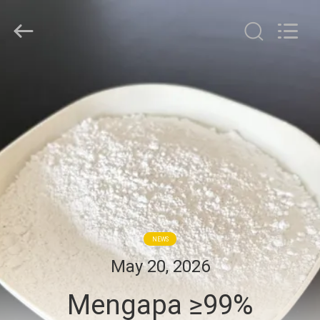
Jiaozuo
Eversim
Imp.&Exp.Co.,Ltd.
All
Rights
Reserved.
RUMAH
PRODUK
VIDEO
TENTANG
KAMI
NEWS
May 20, 2026
TUR
Mengapa ≥99%
PABRIK