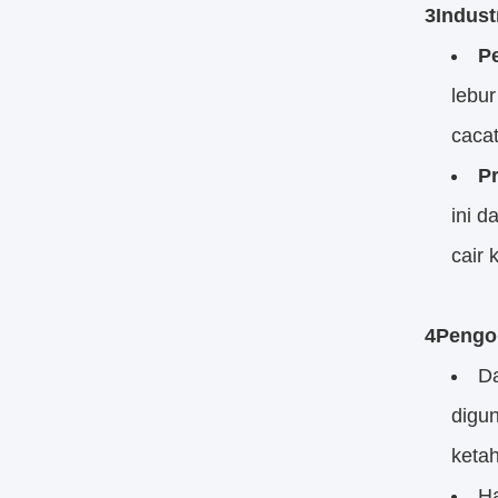
3Indust
P
lebu
cacat
P
ini 
cair
4Pengo
Da
digun
keta
Ha