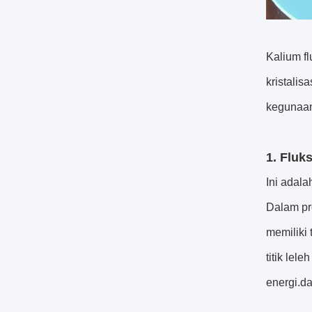
Kalium fl
kristalis
kegunaan
1. Fluk
Ini adala
Dalam pro
memiliki 
titik lel
energi.da