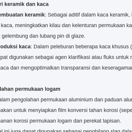
ri keramik dan kaca
embuatan keramik
: Sebagai aditif dalam kaca keramik
r kaca, meningkatkan kilau dan kelenturan permukaan 
 gelembung dan lubang pin di glaze.
roduksi kaca
: Dalam peleburan beberapa kaca khusus (s
dapat digunakan sebagai agen klarifikasi atau fluks un
 kaca dan mengoptimalkan transparansi dan keseragama
lahan permukaan logam
lam pengolahan permukaan aluminium dan paduan alumi
akan untuk menyiapkan film konversi tahan korosi (sepert
hanan korosi permukaan logam dan perekat lapisan.
l ini juga dapat digunakan sebagai penghilang slag da