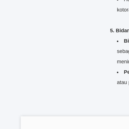
kotor
5. Bida
Bi
sebag
menin
P
atau 