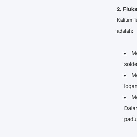
2. Fluk
Kalium f
adalah:
Me
solde
M
loga
Me
Dala
padu