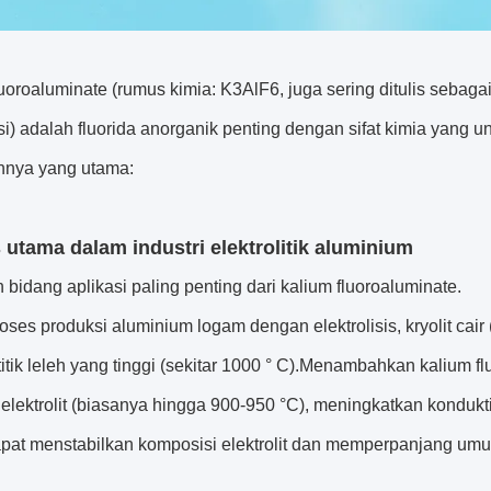
uoroaluminate (rumus kimia: K3AlF6, juga sering ditulis sebaga
asi) adalah fluorida anorganik penting dengan sifat kimia yang u
nya yang utama:
s utama dalam industri elektrolitik aluminium
h bidang aplikasi paling penting dari kalium fluoroaluminate.
ses produksi aluminium logam dengan elektrolisis, kryolit cair (
titik leleh yang tinggi (sekitar 1000 ° C).Menambahkan kalium 
eh elektrolit (biasanya hingga 900-950 °C), meningkatkan konduk
pat menstabilkan komposisi elektrolit dan memperpanjang umur s