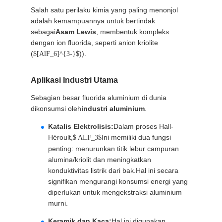
Salah satu perilaku kimia yang paling menonjol
adalah kemampuannya untuk bertindak
SITEMAP
sebagai
Asam Lewis
, membentuk kompleks
dengan ion fluorida, seperti anion kriolite
(
)).
KEBIJAKAN
$[AlF_6]^{3-}$
PRIBADI
Aplikasi Industri Utama
Sebagian besar fluorida aluminium di dunia
dikonsumsi oleh
industri aluminium
.
Katalis Elektrolisis:
Dalam proses Hall-
Héroult,
Ini memiliki dua fungsi
$ ALF_3$
penting: menurunkan titik lebur campuran
alumina/kriolit dan meningkatkan
konduktivitas listrik dari bak.Hal ini secara
signifikan mengurangi konsumsi energi yang
diperlukan untuk mengekstraksi aluminium
murni.
Keramik dan Kaca:
Hal ini digunakan