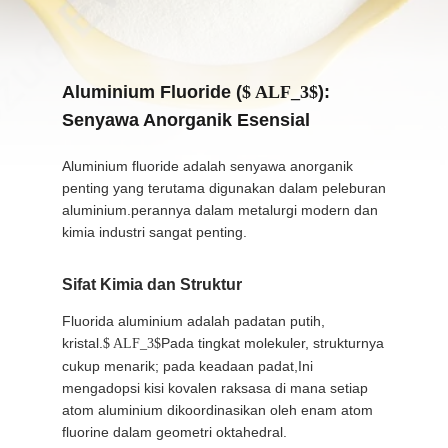
KONTROL
KUALITAS
Aluminium Fluoride (
$ ALF_3$
):
Senyawa Anorganik Esensial
HUBUNGI
Aluminium fluoride adalah senyawa anorganik
KAMI
penting yang terutama digunakan dalam peleburan
aluminium.perannya dalam metalurgi modern dan
kimia industri sangat penting.
BERITA
Sifat Kimia dan Struktur
KASUS-
Fluorida aluminium adalah padatan putih,
KASUS
kristal.
Pada tingkat molekuler, strukturnya
$ ALF_3$
cukup menarik; pada keadaan padat,Ini
mengadopsi kisi kovalen raksasa di mana setiap
MINTA
atom aluminium dikoordinasikan oleh enam atom
KUTIPAN
fluorine dalam geometri oktahedral.