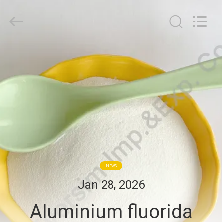
Jiaozuo
Eversim
Imp.&Exp.Co.,Ltd.
All
Rights
Reserved.
RUMAH
PRODUK
VIDEO
TENTANG
KAMI
NEWS
Jan 28, 2026
TUR
Aluminium fluorida
PABRIK