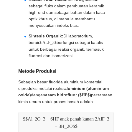
sebagai fluks dalam pembuatan keramik
high-end dan sebagai bahan dalam kaca
optik khusus, di mana ia membantu
menyesuaikan indeks bias.
Sintesis Organik:
Di laboratorium,
berair
berfungsi sebagai katalis
$ ALF_3$
untuk berbagai reaksi organik, termasuk
fluorasi dan isomerizasi.
Metode Produksi
Sebagian besar fluorida aluminium komersial
diproduksi melalui reaksi
aluminium (aluminium
oxide)
dengan
asam hidrofluor (
)
persamaan
$HF$
kimia umum untuk proses basah adalah:
$$Al_2O_3 + 6HF anak panah kanan 2AlF_3
+ 3H_2O$$