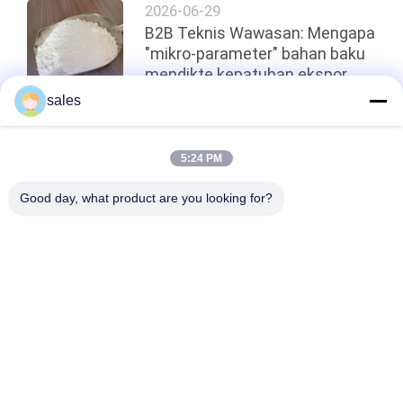
2026-06-29
B2B Teknis Wawasan: Mengapa
"mikro-parameter" bahan baku
mendikte kepatuhan ekspor
untuk presisi abrasive?
sales
Atas
5:24 PM
Good day, what product are you looking for?
Bad Request
Semua
Sodium Cryolite
Potassium Cryolite
Aluminium Fluorida
Garam Fluorida
Kokas Petroleum 
Blok Karbon Anode